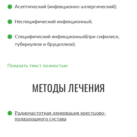
Асептический (инфекционно-аллергический);
Неспецифический инфекционный;
Специфический инфекционный(при сифилисе,
туберкулезе и бруцеллезе);
Показать текст полностью
ПРИЧИНЫ
МЕТОДЫ ЛЕЧЕНИЯ
Причины развития сакроилеита разнообразны и
Радиочастотная денервация крестцово-
включают в себя:
подвздошного сустава
Травмы;