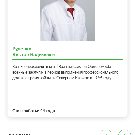
месте перелома приводит к появлению поясничного
лордоза (провалу или выемке в спине).
КАК С ЭТИМ БОРОТЬСЯ?
Руденко
Виктор Вадимович
Есть только один метод предотвращения таких
осложнений: ранняя диагностика и лечение
Врач-нейрохирург, к.м.н. | Врач награжден Орденом «За
остеопороза. Это позволяет увеличить
военные заслуги» в период выполнения профессионального
долга во время войны на Северном Кавказе в 1995 году
продолжительность жизни и улучшить ее качество.
Скрыть текст
Стаж работы: 44 года