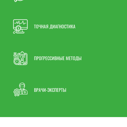
Недостаток потребления пищевого кальция;
ТОЧНАЯ ДИАГНОСТИКА
Голодание;
Гиподинамия;
Употребление алкоголя;
ПРОГРЕССИВНЫЕ МЕТОДЫ
Курение;
Патологии ЖКТ, сопровождающиеся нарушением
ВРАЧИ-ЭКСПЕРТЫ
всасывания питательных веществ, в том числе
кальция.
ОСЛОЖНЕНИЯ