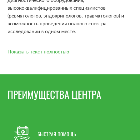
высококвалифицированных специалистов
(ревматологов, эндокринологов, травматологов) и
возможность проведения полного спектра
исследований в одном месте.
Показать текст полностью
ФАКТОРЫ РИСКА
ПРЕИМУЩЕСТВА ЦЕНТРА
Заболевание чаще поражает женщин, чем мужчин.
Широко распространено мнение, что это связано с
дефицитом эстрогенов в период естественной или
хирургической менопаузы.
К факторам риска развития остеопороза также
БЫСТРАЯ ПОМОЩЬ
относятся: