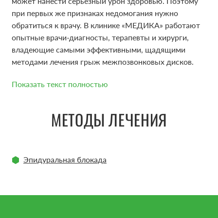
может нанести серьезный урон здоровью. Поэтому
при первых же признаках недомогания нужно
обратиться к врачу. В клинике «МЕДИКА» работают
опытные врачи-диагносты, терапевты и хирурги,
владеющие самыми эффективными, щадящими
методами лечения грыж межпозвонковых дисков.
Показать текст полностью
КЛИНИКА БОЛИ МЕДИКА ЭТО:
МЕТОДЫ ЛЕЧЕНИЯ
Опытные врач неврологи, алгологи,
Эпидуральная блокада
специализирующиеся на лечении острой и
хронической боли
Передовое оборудование, обеспечивающее
точность манипуляции