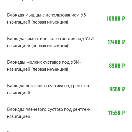
Такой метод показан при низкой эффективности
других терапевтических манипуляций, а также в
Блокада мышцы с использованием УЗ-
10900 ₽
навигацией (первая инъекция)
случаях выраженной болевой симптоматики.
К показаниям для введения обезболивающего и
Блокада симпатического ганглия под УЗИ-
17400 ₽
противовоспалительного лекарства можно отнести:
навигацией (первая инъекция)
межреберную невралгию;
Блокады мелких суставов под УЗИ-
8900 ₽
навигацией (первая инъекция)
боли в спине и шее при остеохондрозе;
Блокада локтевого сустава под рентген-
боли при протрузиях и грыжах дисков
9550 ₽
навигацией
позвоночника;
Блокада плечевого сустава под рентген-
артриты — ревматоидный, реактивный,
11550 ₽
навигацией
деформирующий и другие;
артрозы;