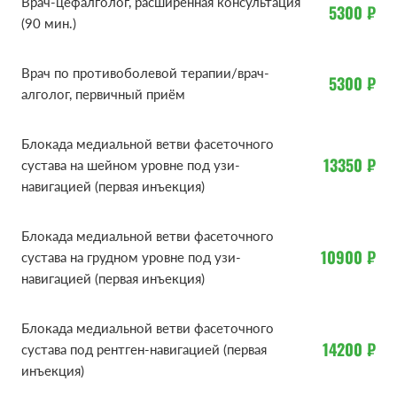
Врач-цефалголог, расширенная консультация
5300 ₽
(90 мин.)
Клиника лечения боли «МЕДИКА» специализируется
на лечении боли. Мы ведем серьезную работу в
Врач по противоболевой терапии/врач-
5300 ₽
области изучения терапии боли, передаем свои
алголог, первичный приём
знания другим специалистам. Наши врачи -
профессионалы высочайшего класса, использующие
Блокада медиальной ветви фасеточного
в работе самое современное оборудование,
13350 ₽
сустава на шейном уровне под узи-
методики, зарекомендовавшие себя в клиниках
навигацией (первая инъекция)
Европы, Израиля и США.
Блокада медиальной ветви фасеточного
КАК ПРОВОДИТСЯ БЛОКАДА
10900 ₽
сустава на грудном уровне под узи-
навигацией (первая инъекция)
Блокада медиальной ветви фасеточного
Лекарственный препарат вводится непосредственно
14200 ₽
сустава под рентген-навигацией (первая
в очаг боли, поэтому эффект наступает очень быстро.
инъекция)
Помимо обезболивающего эффекта, блокада