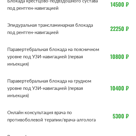
Блокада крестцово-подвздошного сустава
14500 ₽
под рентген-навигацией
нарост на пяточной кости — шпора;
Эпидуральная трансламинарная блокада
22250 ₽
контрактуры мышц, суставов;
под рентген-навигацией
невриты, невралгии;
Паравертебральная блокада на поясничном
10800 ₽
уровне под УЗИ-навигацией (первая
сдавления корешков нервов;
инъекция)
туннельный синдром;
Паравертебральная блокада на грудном
10400 ₽
уровне под УЗИ-навигацией (первая
другие болезненные состояния, проявляющиеся
инъекция)
спазмом мышц, местным воспалением и болью.
Онлайн консультация врача по
5300 ₽
противоболевой терапии/врача-алголога
НАУЧНЫЙ ПОДХОД