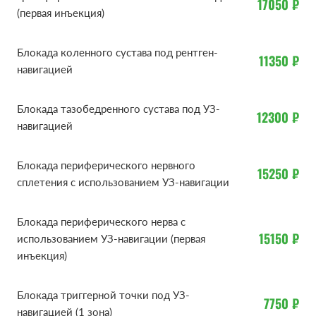
17050 ₽
(первая инъекция)
В стандартной практике используется от 2-10
блокад. Ориентировочное количество блокад, а
Блокада коленного сустава под рентген-
11350 ₽
также интервалы между уколами определяет
навигацией
лечащий врач, опираясь на диагноз, степень
выраженности симптомов, обширность поражения,
Блокада тазобедренного сустава под УЗ-
12300 ₽
наличие необратимых изменений. Чем тяжелее
навигацией
состояние, тем больше требуется инъекций. Однако
не исключены индивидуальные реакции на укол —
Блокада периферического нервного
одним пациентам нужна большая, другим – меньшая
15250 ₽
сплетения с использованием УЗ-навигации
кратность проведения процедуры.
Блокада периферического нерва с
КОГДА НАЗНАЧАЮТ ЛЕЧЕБНУЮ
15150 ₽
использованием УЗ-навигации (первая
инъекция)
БЛОКАДУ?
Блокада триггерной точки под УЗ-
7750 ₽
навигацией (1 зона)