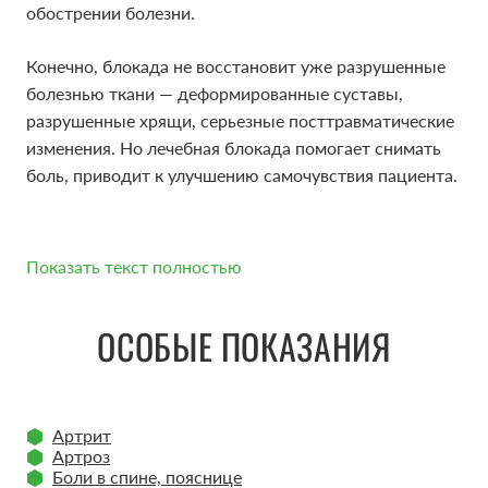
обострении болезни.
Конечно, блокада не восстановит уже разрушенные
болезнью ткани — деформированные суставы,
разрушенные хрящи, серьезные посттравматические
изменения. Но лечебная блокада помогает снимать
боль, приводит к улучшению самочувствия пациента.
Показать текст полностью
ПРЕПАРАТЫ ДЛЯ ЛЕЧЕБНОЙ
ОСОБЫЕ ПОКАЗАНИЯ
БЛОКАДЫ
Артрит
Артроз
Лекарственные средства для лечебной блокады
Боли в спине, пояснице