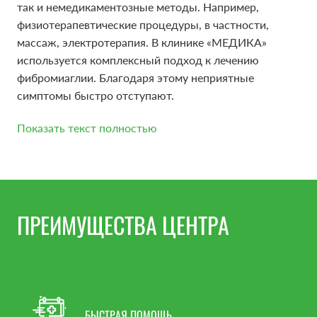
так и немедикаментозные методы. Например,
физиотерапевтические процедуры, в частности,
массаж, электротерапия. В клинике «МЕДИКА»
используется комплексный подход к лечению
фибромиаглии. Благодаря этому неприятные
симптомы быстро отступают.
Показать текст полностью
КЛИНИКА БОЛИ МЕДИКА ЭТО:
ПРЕИМУЩЕСТВА ЦЕНТРА
Опытные врач неврологи, алгологи,
специализирующиеся на лечении острой и
хронической боли
Передовое оборудование, обеспечивающее
точность манипуляции
БЫСТРАЯ ПОМОЩЬ