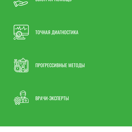
Передовые эффективные методики,
зарекомендовавшие себя в клиниках Европы,
США, Израиля.
ТОЧНАЯ ДИАГНОСТИКА
Возможность консультации у ведущих российских
и зарубежных специалистов.
ПРОГРЕССИВНЫЕ МЕТОДЫ
Клиника расположена на базе Северо-Западного
окружного научно-клинического центра имени Л. Г.
Соколова (122 МСЧ).
Скрыть текст
ВРАЧИ-ЭКСПЕРТЫ