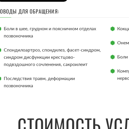
ОВОДЫ ДЛЯ ОБРАЩЕНИЯ:
Боли в шее, грудном и поясничном отделах
Кокц
позвоночника
Онем
Спондилоартроз, спондилез, фасет-синдром,
Боли 
синдром дисфункции крестцово-
подвздошного сочленения, сакроилеит
Комп
нерв
Последствия травм, деформации
позвоночника
СТОИМОСТЬ УС