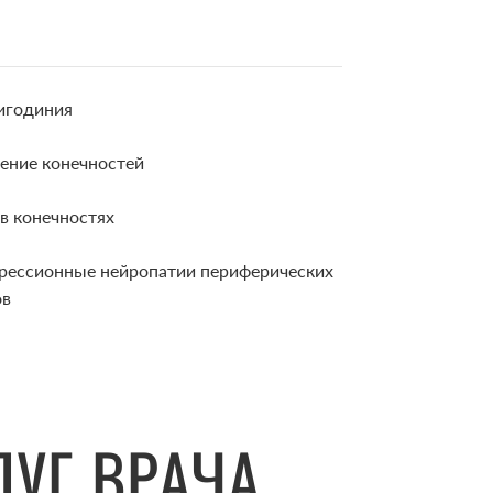
игодиния
ение конечностей
в конечностях
рессионные нейропатии периферических
ов
ЛУГ ВРАЧА